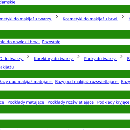
damskie
metyki do makijażu twarzy
Kosmetyki do makijażu brwi
nie do powiek i brwi
Pozostałe
D do twarzy
Korektory do twarzy
Pudry do twarzy
B
akijażu
Bazy pod makijaż matujące
Bazy pod makijaż rozświetlające
Bazy
ące
Podkłady matujące
Podkłady rozświetlające
Podkłady kryjąc