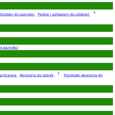
Ozdoby do paznokci
Pędzle i aplikatory do zdobień
o paznokci
ardzające
Akcesoria do skórek
Pozostałe akcesoria do