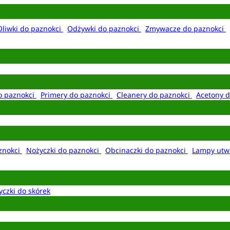
Oliwki do paznokci
Odżywki do paznokci
Zmywacze do paznokci
o paznokci
Primery do paznokci
Cleanery do paznokci
Acetony d
aznokci
Nożyczki do paznokci
Obcinaczki do paznokci
Lampy utw
yczki do skórek