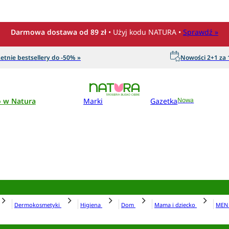
Darmowa dostawa od 89 zł
• Użyj kodu NATURA •
Sprawdź »
etnie bestsellery do -50% »
Nowości 2+1 za 1
o w Natura
Marki
Gazetka
Nowa
Dermokosmetyki
Higiena
Dom
Mama i dziecko
ME