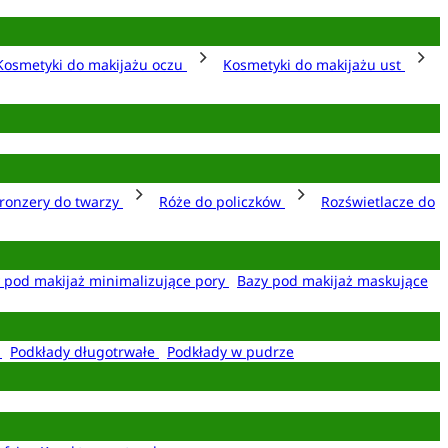
Kosmetyki do makijażu oczu
Kosmetyki do makijażu ust
ronzery do twarzy
Róże do policzków
Rozświetlacze do
 pod makijaż minimalizujące pory
Bazy pod makijaż maskujące
e
Podkłady długotrwałe
Podkłady w pudrze