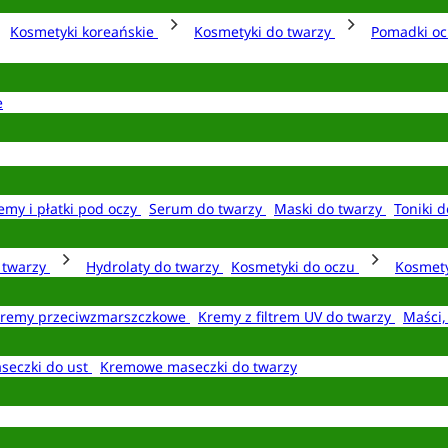
Kosmetyki koreańskie
Kosmetyki do twarzy
Pomadki o
e
emy i płatki pod oczy
Serum do twarzy
Maski do twarzy
Toniki d
o twarzy
Hydrolaty do twarzy
Kosmetyki do oczu
Kosmety
remy przeciwzmarszczkowe
Kremy z filtrem UV do twarzy
Maści,
seczki do ust
Kremowe maseczki do twarzy