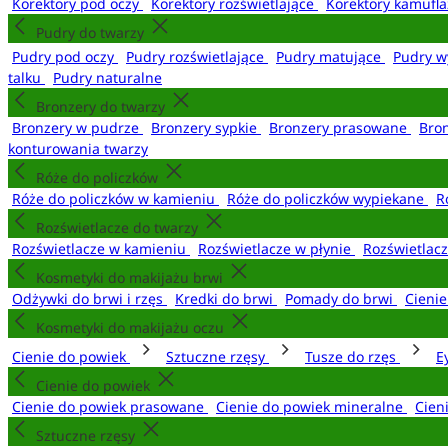
Korektory pod oczy
Korektory rozświetlające
Korektory kamufl
Pudry do twarzy
Pudry pod oczy
Pudry rozświetlające
Pudry matujące
Pudry w
talku
Pudry naturalne
Bronzery do twarzy
Bronzery w pudrze
Bronzery sypkie
Bronzery prasowane
Bro
konturowania twarzy
Róże do policzków
Róże do policzków w kamieniu
Róże do policzków wypiekane
R
Rozświetlacze do twarzy
Rozświetlacze w kamieniu
Rozświetlacze w płynie
Rozświetlacz
Kosmetyki do makijażu brwi
Odżywki do brwi i rzęs
Kredki do brwi
Pomady do brwi
Cieni
Kosmetyki do makijażu oczu
Cienie do powiek
Sztuczne rzęsy
Tusze do rzęs
E
Cienie do powiek
Cienie do powiek prasowane
Cienie do powiek mineralne
Cien
Sztuczne rzęsy