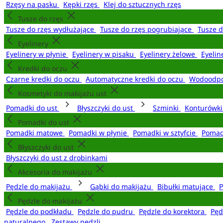
Rzęsy na pasku
Kępki rzęs
Klej do sztucznych rzęs
Tusze do rzęs
Tusze do rzęs wydłużające
Tusze do rzęs pogrubiające
Tusze 
Eyelinery
Eyelinery w płynie
Eyelinery w pisaku
Eyelinery żelowe
Eyelin
Kredki do oczu
Czarne kredki do oczu
Automatyczne kredki do oczu
Wodoodpo
Kosmetyki do makijażu ust
Pomadki do ust
Błyszczyki do ust
Szminki
Konturówki
Pomadki do ust
Pomadki matowe
Pomadki w płynie
Pomadki w sztyfcie
Pomad
Błyszczyki do ust
Błyszczyki do ust z drobinkami
Akcesoria do makijażu
Pędzle do makijażu
Gąbki do makijażu
Bibułki matujące
P
Pędzle do makijażu
Pędzle do podkładu
Pędzle do pudru
Pędzle do korektora
Pęd
naturalnego
Zestawy pędzli