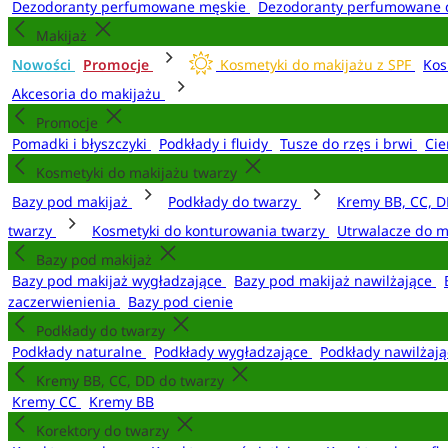
Dezodoranty perfumowane męskie
Dezodoranty perfumowane 
Makijaż
Nowości
Promocje
Kosmetyki do makijażu z SPF
Kos
Akcesoria do makijażu
Promocje
Pomadki i błyszczyki
Podkłady i fluidy
Tusze do rzęs i brwi
Cie
Kosmetyki do makijażu twarzy
Bazy pod makijaż
Podkłady do twarzy
Kremy BB, CC, D
twarzy
Kosmetyki do konturowania twarzy
Utrwalacze do m
Bazy pod makijaż
Bazy pod makijaż wygładzające
Bazy pod makijaż nawilżające
zaczerwienienia
Bazy pod cienie
Podkłady do twarzy
Podkłady naturalne
Podkłady wygładzające
Podkłady nawilżaj
Kremy BB, CC, DD do twarzy
Kremy CC
Kremy BB
Korektory do twarzy