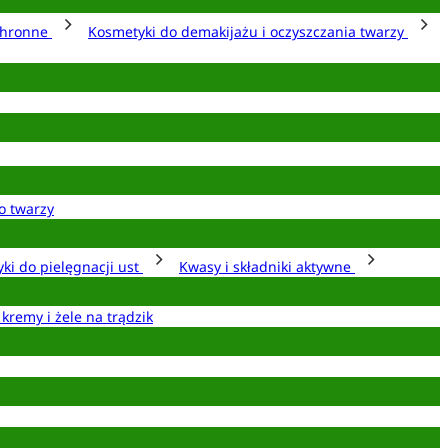
chronne
Kosmetyki do demakijażu i oczyszczania twarzy
o twarzy
ki do pielęgnacji ust
Kwasy i składniki aktywne
 kremy i żele na trądzik