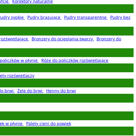
yfcie
Korektory naturalne
Pudry sypkie
Pudry brązujące
Pudry transparentne
Pudry bez
rozświetlające
Bronzery do ocieplania twarzy
Bronzery do
policzków w płynie
Róże do policzków rozświetlające
ety rozświetlaczy
do brwi
Żele do brwi
Henny do brwi
ek w płynie
Palety cieni do powiek