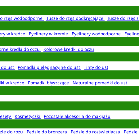
do rzęs wodoodporne
Tusze do rzęs podkręcające
Tusze do rzęs 
ery w kredce
Eyelinery w kremie
Eyelinery wodoodporne
Eyelin
rne kredki do oczu
Kolorowe kredki do oczu
 do ust
Pomadki pielęgnacyjne do ust
Tinty do ust
ki w kredce
Pomadki błyszczące
Naturalne pomadki do ust
ęsety
Kosmetyczki
Pozostałe akcesoria do makijażu
zle do różu
Pędzle do bronzera
Pędzle do rozświetlacza
Pędzle