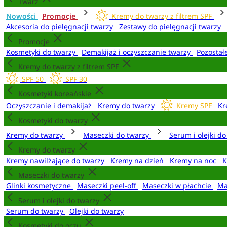
Twarz
Nowości
Promocje
Kremy do twarzy z filtrem SPF
Akcesoria do pielęgnacji twarzy
Zestawy do pielęgnacji twarzy
Promocje
Kosmetyki do twarzy
Demakijaż i oczyszczanie twarzy
Pozostał
Kremy do twarzy z filtrem SPF
SPF 50
SPF 30
Kosmetyki koreańskie
Oczyszczanie i demakijaż
Kremy do twarzy
Kremy SPF
Kr
Kosmetyki do twarzy
Kremy do twarzy
Maseczki do twarzy
Serum i olejki d
Kremy do twarzy
Kremy nawilżające do twarzy
Kremy na dzień
Kremy na noc
K
Maseczki do twarzy
Glinki kosmetyczne
Maseczki peel-off
Maseczki w płachcie
Ma
Serum i olejki do twarzy
Serum do twarzy
Olejki do twarzy
Kosmetyki do oczu