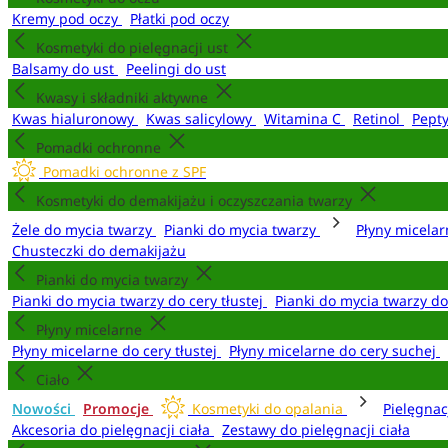
Kremy pod oczy
Płatki pod oczy
Kosmetyki do pielęgnacji ust
Balsamy do ust
Peelingi do ust
Kwasy i składniki aktywne
Kwas hialuronowy
Kwas salicylowy
Witamina C
Retinol
Pept
Pomadki ochronne
Pomadki ochronne z SPF
Kosmetyki do demakijażu i oczyszczania twarzy
Żele do mycia twarzy
Pianki do mycia twarzy
Płyny micela
Chusteczki do demakijażu
Pianki do mycia twarzy
Pianki do mycia twarzy do cery tłustej
Pianki do mycia twarzy d
Płyny micelarne
Płyny micelarne do cery tłustej
Płyny micelarne do cery suchej
Ciało
Nowości
Promocje
Kosmetyki do opalania
Pielęgnac
Akcesoria do pielęgnacji ciała
Zestawy do pielęgnacji ciała