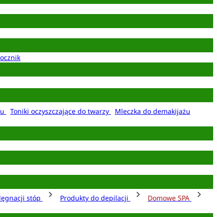
ocznik
żu
Toniki oczyszczające do twarzy
Mleczka do demakijażu
lęgnacji stóp
Produkty do depilacji
Domowe SPA