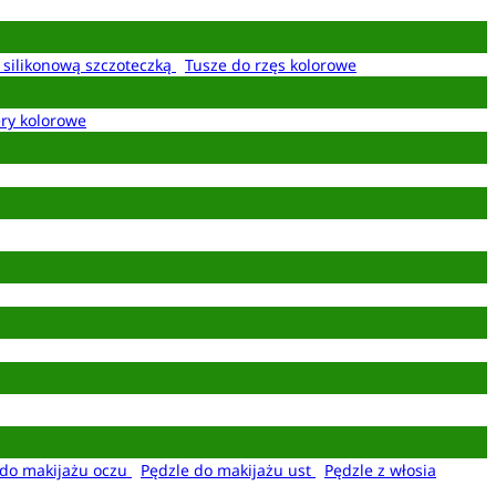
z silikonową szczoteczką
Tusze do rzęs kolorowe
ery kolorowe
 do makijażu oczu
Pędzle do makijażu ust
Pędzle z włosia