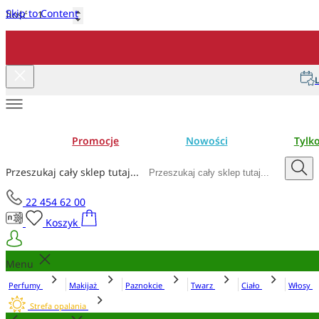
Skip to Content
Ilość
Dodaj do koszyka
L
Promocje
Nowości
Tylk
Przeszukaj cały sklep tutaj...
22 454 62 00
Koszyk
Menu
Perfumy
Makijaż
Paznokcie
Twarz
Ciało
Włosy
Strefa opalania