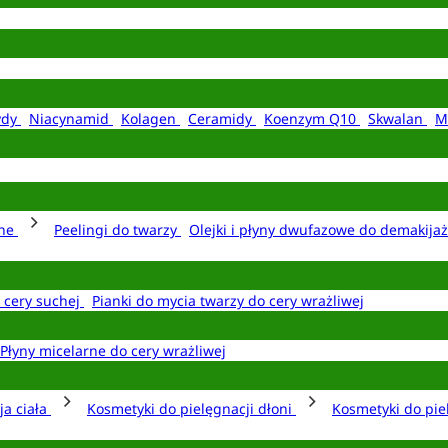
ydy
Niacynamid
Kolagen
Ceramidy
Koenzym Q10
Skwalan
M
rne
Peelingi do twarzy
Olejki i płyny dwufazowe do demakija
o cery suchej
Pianki do mycia twarzy do cery wrażliwej
Płyny micelarne do cery wrażliwej
ja ciała
Kosmetyki do pielęgnacji dłoni
Kosmetyki do pie