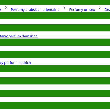
ie
Perfumy arabskie i orientalne
Perfumy unisex
De
tawy perfum damskich
wy perfum męskich