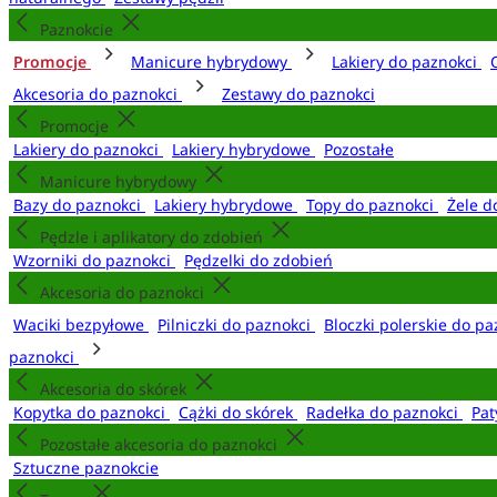
Paznokcie
Promocje
Manicure hybrydowy
Lakiery do paznokci
Akcesoria do paznokci
Zestawy do paznokci
Promocje
Lakiery do paznokci
Lakiery hybrydowe
Pozostałe
Manicure hybrydowy
Bazy do paznokci
Lakiery hybrydowe
Topy do paznokci
Żele d
Pędzle i aplikatory do zdobień
Wzorniki do paznokci
Pędzelki do zdobień
Akcesoria do paznokci
Waciki bezpyłowe
Pilniczki do paznokci
Bloczki polerskie do p
paznokci
Akcesoria do skórek
Kopytka do paznokci
Cążki do skórek
Radełka do paznokci
Pat
Pozostałe akcesoria do paznokci
Sztuczne paznokcie