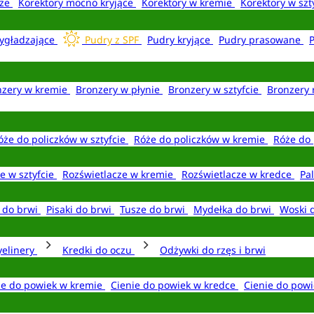
aże
Korektory mocno kryjące
Korektory w kremie
Korektory w szt
ygładzające
Pudry z SPF
Pudry kryjące
Pudry prasowane
nzery w kremie
Bronzery w płynie
Bronzery w sztyfcie
Bronzery 
óże do policzków w sztyfcie
Róże do policzków w kremie
Róże do 
e w sztyfcie
Rozświetlacze w kremie
Rozświetlacze w kredce
Pal
e do brwi
Pisaki do brwi
Tusze do brwi
Mydełka do brwi
Woski 
yelinery
Kredki do oczu
Odżywki do rzęs i brwi
ie do powiek w kremie
Cienie do powiek w kredce
Cienie do powi