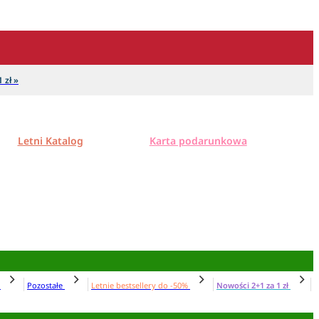
 zł »
Letni Katalog
Karta podarunkowa
N
Pozostałe
Letnie bestsellery do -50%
Nowości 2+1 za 1 zł