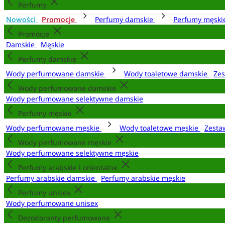
Perfumy
Nowości
Promocje
Perfumy damskie
Perfumy męsk
Promocje
Damskie
Męskie
Perfumy damskie
Wody perfumowane damskie
Wody toaletowe damskie
Zes
Wody perfumowane damskie
Wody perfumowane selektywne damskie
Perfumy męskie
Wody perfumowane męskie
Wody toaletowe męskie
Zesta
Wody perfumowane męskie
Wody perfumowane selektywne męskie
Perfumy arabskie i orientalne
Perfumy arabskie damskie
Perfumy arabskie męskie
Perfumy unisex
Wody perfumowane unisex
Dezodoranty perfumowane