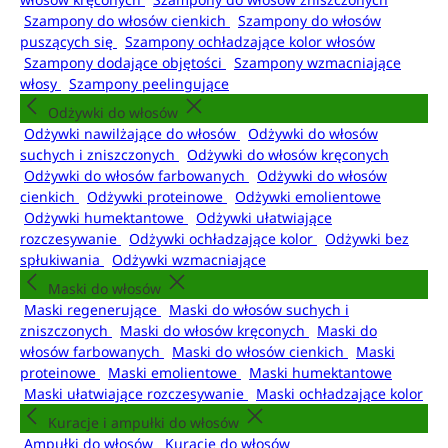
Szampony do włosów cienkich
Szampony do włosów
puszących się
Szampony ochładzające kolor włosów
Szampony dodające objętości
Szampony wzmacniające
włosy
Szampony peelingujące
Odżywki do włosów
Odżywki nawilżające do włosów
Odżywki do włosów
suchych i zniszczonych
Odżywki do włosów kręconych
Odżywki do włosów farbowanych
Odżywki do włosów
cienkich
Odżywki proteinowe
Odżywki emolientowe
Odżywki humektantowe
Odżywki ułatwiające
rozczesywanie
Odżywki ochładzające kolor
Odżywki bez
spłukiwania
Odżywki wzmacniające
Maski do włosów
Maski regenerujące
Maski do włosów suchych i
zniszczonych
Maski do włosów kręconych
Maski do
włosów farbowanych
Maski do włosów cienkich
Maski
proteinowe
Maski emolientowe
Maski humektantowe
Maski ułatwiające rozczesywanie
Maski ochładzające kolor
Kuracje i ampułki do włosów
Ampułki do włosów
Kuracje do włosów