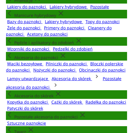
Promocje
Lakiery do paznokci
Lakiery hybrydowe
Pozostałe
Manicure hybrydowy
Bazy do paznokci
Lakiery hybrydowe
Topy do paznokci
Żele do paznokci
Primery do paznokci
Cleanery do
paznokci
Acetony do paznokci
Pędzle i aplikatory do zdobień
Wzorniki do paznokci
Pędzelki do zdobień
Akcesoria do paznokci
Waciki bezpyłowe
Pilniczki do paznokci
Bloczki polerskie
do paznokci
Nożyczki do paznokci
Obcinaczki do paznokci
Lampy utwardzające
Akcesoria do skórek
Pozostałe
akcesoria do paznokci
Akcesoria do skórek
Kopytka do paznokci
Cążki do skórek
Radełka do paznokci
Patyczki do skórek
Pozostałe akcesoria do paznokci
Sztuczne paznokcie
Twarz