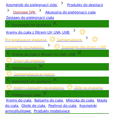
Kosmetyki do pielęgnacji stóp
Produkty do depilacji
Domowe SPA
Akcesoria do pielęgnacji ciała
Zestawy do pielęgnacji ciała
Kosmetyki do opalania
Kremy do ciała z filtrem UV, UVA, UVB
Przyspieszacze opalania
Samoopalacze
Kosmetyki po opalaniu
Kosmetyki dla dzieci z SPF
Kremy do ciała z filtrem UV, UVA, UVB
Spray do opalania
Samoopalacze
Samoopalacze w piance
Kosmetyki po opalaniu
Kremy i balsamy po opalaniu
Żele po opalaniu
Pielęgnacja ciała
Kremy do ciała
Balsamy do ciała
Mleczka do ciała
Masła
do ciała
Olejki do ciała
Peelingi do ciała
Kosmetyki
antycellulitowe
Produkty modelujące