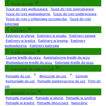
Tusze do rzęs
Tusze do rzęs wydłużające
Tusze do rzęs pogrubiające
Tusze do rzęs wodoodporne
Tusze do rzęs podkręcające
Tusze do rzęs z silikonową szczoteczką
Tusze do rzęs
kolorowe
Eyelinery
Eyelinery w płynie
Eyelinery w pisaku
Eyelinery żelowe
Eyelinery w kredce
Eyelinery w kremie
Eyelinery
wodoodporne
Eyelinery kolorowe
Kredki do oczu
Czarne kredki do oczu
Automatyczne kredki do oczu
Wodoodporne kredki do oczu
Kolorowe kredki do oczu
Kosmetyki do makijażu ust
Pomadki do ust
Błyszczyki do ust
Szminki
Konturówki do ust
Pomadki pielęgnacyjne do ust
Tinty do
ust
Pomadki do ust
Pomadki matowe
Pomadki w płynie
Pomadki w sztyfcie
Pomadki w kredce
Pomadki błyszczące
Naturalne