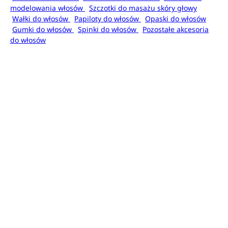
modelowania włosów
Szczotki do masażu skóry głowy
Wałki do włosów
Papiloty do włosów
Opaski do włosów
Gumki do włosów
Spinki do włosów
Pozostałe akcesoria
do włosów
Dermokosmetyki
Nowości
Promocje
Dermokosmetyki do twarzy
Dermokosmetyki do ciała
Dermokosmetyki do włosów
Dermokosmetyki do makijażu
Dermokosmetyki dla
mężczyzn
Higiena
Nowości
Promocje
Kosmetyki do kąpieli
Mydła do
rąk
Dezodoranty i antyperspiranty
Mgiełki do
ciała
Higiena jamy ustnej
Higiena intymna
Artykuły higieniczne
Kosmetyki do kąpieli
Żele i pianki pod prysznic
Płyny do kąpieli
Olejki do
kąpieli
Kule do kąpieli
Sole do kąpieli
Pudry do kąpieli
Akcesoria do kąpieli