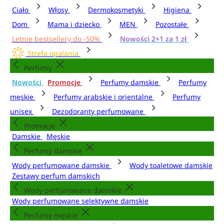
Ciało
Włosy
Dermokosmetyki
Higiena
Dom
Mama i dziecko
MEN
Pozostałe
Letnie bestsellery do -50%
Nowości 2+1 za 1 zł
Strefa opalania
Perfumy
Nowości
Promocje
Perfumy damskie
Perfumy
męskie
Perfumy arabskie i orientalne
Perfumy
unisex
Dezodoranty perfumowane
Promocje
Damskie
Męskie
Perfumy damskie
Wody perfumowane damskie
Wody toaletowe damskie
Zestawy perfum damskich
Wody perfumowane damskie
Wody perfumowane selektywne damskie
Perfumy męskie