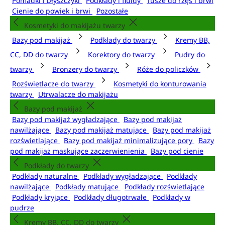
Pomadki i błyszczyki
Podkłady i fluidy
Tusze do rzęs i brwi
Cienie do powiek i brwi
Pozostałe
Kosmetyki do makijażu twarzy
Bazy pod makijaż
Podkłady do twarzy
Kremy BB,
CC, DD do twarzy
Korektory do twarzy
Pudry do
twarzy
Bronzery do twarzy
Róże do policzków
Rozświetlacze do twarzy
Kosmetyki do konturowania
twarzy
Utrwalacze do makijażu
Bazy pod makijaż
Bazy pod makijaż wygładzające
Bazy pod makijaż
nawilżające
Bazy pod makijaż matujące
Bazy pod makijaż
rozświetlające
Bazy pod makijaż minimalizujące pory
Bazy
pod makijaż maskujące zaczerwienienia
Bazy pod cienie
Podkłady do twarzy
Podkłady naturalne
Podkłady wygładzające
Podkłady
nawilżające
Podkłady matujące
Podkłady rozświetlające
Podkłady kryjące
Podkłady długotrwałe
Podkłady w
pudrze
Kremy BB, CC, DD do twarzy