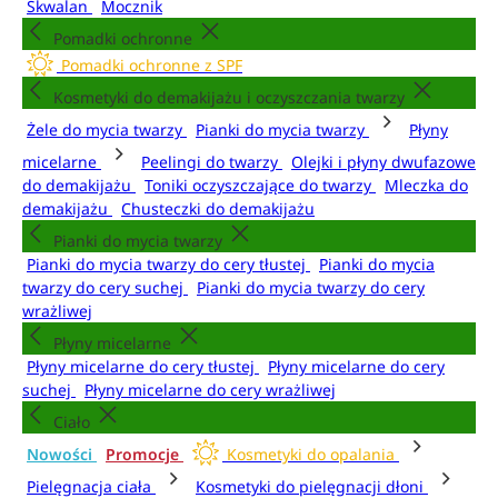
Skwalan
Mocznik
Pomadki ochronne
Pomadki ochronne z SPF
Kosmetyki do demakijażu i oczyszczania twarzy
Żele do mycia twarzy
Pianki do mycia twarzy
Płyny
micelarne
Peelingi do twarzy
Olejki i płyny dwufazowe
do demakijażu
Toniki oczyszczające do twarzy
Mleczka do
demakijażu
Chusteczki do demakijażu
Pianki do mycia twarzy
Pianki do mycia twarzy do cery tłustej
Pianki do mycia
twarzy do cery suchej
Pianki do mycia twarzy do cery
wrażliwej
Płyny micelarne
Płyny micelarne do cery tłustej
Płyny micelarne do cery
suchej
Płyny micelarne do cery wrażliwej
Ciało
Nowości
Promocje
Kosmetyki do opalania
Pielęgnacja ciała
Kosmetyki do pielęgnacji dłoni