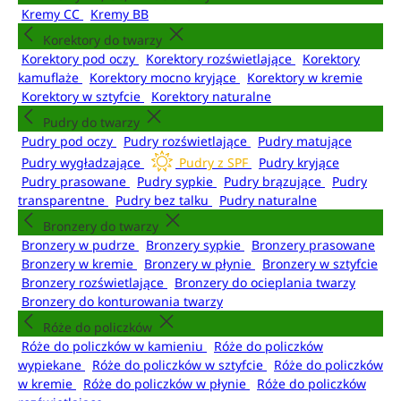
Kremy CC
Kremy BB
Korektory do twarzy
Korektory pod oczy
Korektory rozświetlające
Korektory
kamuflaże
Korektory mocno kryjące
Korektory w kremie
Korektory w sztyfcie
Korektory naturalne
Pudry do twarzy
Pudry pod oczy
Pudry rozświetlające
Pudry matujące
Pudry wygładzające
Pudry z SPF
Pudry kryjące
Pudry prasowane
Pudry sypkie
Pudry brązujące
Pudry
transparentne
Pudry bez talku
Pudry naturalne
Bronzery do twarzy
Bronzery w pudrze
Bronzery sypkie
Bronzery prasowane
Bronzery w kremie
Bronzery w płynie
Bronzery w sztyfcie
Bronzery rozświetlające
Bronzery do ocieplania twarzy
Bronzery do konturowania twarzy
Róże do policzków
Róże do policzków w kamieniu
Róże do policzków
wypiekane
Róże do policzków w sztyfcie
Róże do policzków
w kremie
Róże do policzków w płynie
Róże do policzków