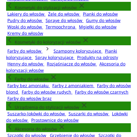
Kosmetyki do stylizacji włosów
Lakiery do włosów
Żele do włosów
Pianki do włosów
Pudry do włosów
Spraye do włosów
Gumy do włosów
Woski do włosów
Termoochrona
Mgiełki do włosów
Kremy do włosów
Kosmetyki do koloryzacji włosów
Farby do włosów
Szampony koloryzujące
Pianki
koloryzujące
Spray koloryzujące
Produkty na odrosty
Henny do włosów
Rozjaśniacze do włosów
Akcesoria do
koloryzacji włosów
Farby do włosów
Farby bez amoniaku
Farby z amoniakiem
Farby do włosów
blond
Farby do włosów rudych
Farby do włosów czarnych
Farby do włosów brąz
Urządzenia do stylizacji włosów
Suszarko-lokówki do włosów
Suszarki do włosów
Lokówki
do włosów
Prostownice do włosów
Akcesoria do włosów
Szczotki do włosów
Grzebienie do włosów
Szczotki do