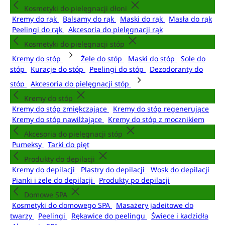
Kosmetyki do pielęgnacji dłoni
Kremy do rąk
Balsamy do rąk
Maski do rąk
Masła do rąk
Peelingi do rąk
Akcesoria do pielęgnacji rąk
Kosmetyki do pielęgnacji stóp
Kremy do stóp
Żele do stóp
Maski do stóp
Sole do
stóp
Kuracje do stóp
Peelingi do stóp
Dezodoranty do
stóp
Akcesoria do pielęgnacji stóp
Kremy do stóp
Kremy do stóp zmiękczające
Kremy do stóp regenerujące
Kremy do stóp nawilżające
Kremy do stóp z mocznikiem
Akcesoria do pielęgnacji stóp
Pumeksy
Tarki do pięt
Produkty do depilacji
Kremy do depilacji
Plastry do depilacji
Wosk do depilacji
Pianki i żele do depilacji
Produkty po depilacji
Domowe SPA
Kosmetyki do domowego SPA
Masażery jadeitowe do
twarzy
Peelingi
Rękawice do peelingu
Świece i kadzidła