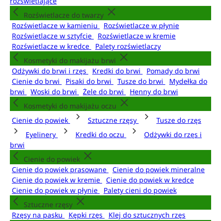
rozświetlające
Rozświetlacze do twarzy
Rozświetlacze w kamieniu
Rozświetlacze w płynie
Rozświetlacze w sztyfcie
Rozświetlacze w kremie
Rozświetlacze w kredce
Palety rozświetlaczy
Kosmetyki do makijażu brwi
Odżywki do brwi i rzęs
Kredki do brwi
Pomady do brwi
Cienie do brwi
Pisaki do brwi
Tusze do brwi
Mydełka do
brwi
Woski do brwi
Żele do brwi
Henny do brwi
Kosmetyki do makijażu oczu
Cienie do powiek
Sztuczne rzęsy
Tusze do rzęs
Eyelinery
Kredki do oczu
Odżywki do rzęs i
brwi
Cienie do powiek
Cienie do powiek prasowane
Cienie do powiek mineralne
Cienie do powiek w kremie
Cienie do powiek w kredce
Cienie do powiek w płynie
Palety cieni do powiek
Sztuczne rzęsy
Rzęsy na pasku
Kępki rzęs
Klej do sztucznych rzęs