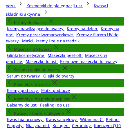
oczu
Kosmetyki do pielęgnacji ust
Kwasy i
składniki aktywne
Kremy do twarzy
Kremy nawilżające do twarzy
Kremy na dzień
Kremy na
noc
Kremy przeciwzmarszczkowe
Kremy z filtrem UV do
twarzy
Maści, kremy i żele na trądzik
Maseczki do twarzy
Glinki kosmetyczne
Maseczki peel-off
Maseczki w
płachcie
Maseczki do ust
Kremowe maseczki do twarzy
Serum i olejki do twarzy
Serum do twarzy
Olejki do twarzy
Kosmetyki do oczu
Kremy pod oczy
Płatki pod oczy
Kosmetyki do pielęgnacji ust
Balsamy do ust
Peelingi do ust
Kwasy i składniki aktywne
Kwas hialuronowy
Kwas salicylowy
Witamina C
Retinol
Peptydy
Niacynamid
Kolagen
Ceramidy
Koenzym Q10