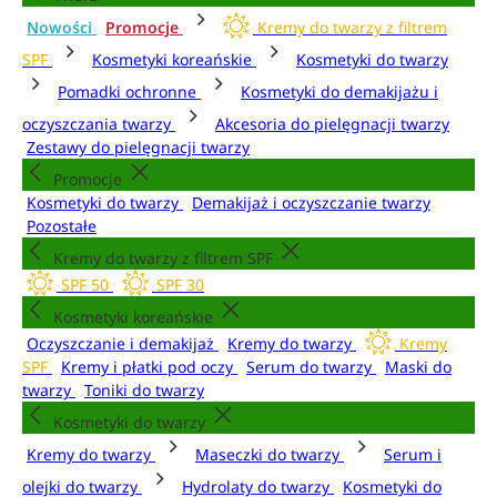
Nowości
Promocje
Kremy do twarzy z filtrem
SPF
Kosmetyki koreańskie
Kosmetyki do twarzy
Pomadki ochronne
Kosmetyki do demakijażu i
oczyszczania twarzy
Akcesoria do pielęgnacji twarzy
Zestawy do pielęgnacji twarzy
Promocje
Kosmetyki do twarzy
Demakijaż i oczyszczanie twarzy
Pozostałe
Kremy do twarzy z filtrem SPF
SPF 50
SPF 30
Kosmetyki koreańskie
Oczyszczanie i demakijaż
Kremy do twarzy
Kremy
SPF
Kremy i płatki pod oczy
Serum do twarzy
Maski do
twarzy
Toniki do twarzy
Kosmetyki do twarzy
Kremy do twarzy
Maseczki do twarzy
Serum i
olejki do twarzy
Hydrolaty do twarzy
Kosmetyki do