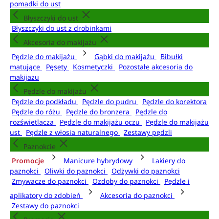
pomadki do ust
Błyszczyki do ust
Błyszczyki do ust z drobinkami
Akcesoria do makijażu
Pędzle do makijażu
Gąbki do makijażu
Bibułki
matujące
Pęsety
Kosmetyczki
Pozostałe akcesoria do
makijażu
Pędzle do makijażu
Pędzle do podkładu
Pędzle do pudru
Pędzle do korektora
Pędzle do różu
Pędzle do bronzera
Pędzle do
rozświetlacza
Pędzle do makijażu oczu
Pędzle do makijażu
ust
Pędzle z włosia naturalnego
Zestawy pędzli
Paznokcie
Promocje
Manicure hybrydowy
Lakiery do
paznokci
Oliwki do paznokci
Odżywki do paznokci
Zmywacze do paznokci
Ozdoby do paznokci
Pędzle i
aplikatory do zdobień
Akcesoria do paznokci
Zestawy do paznokci