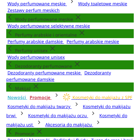
Wody perfumowane męskie
Wody toaletowe męskie
Zestawy perfum męskich
Wody perfumowane męskie
Wody perfumowane selektywne męskie
Perfumy arabskie i orientalne
Perfumy arabskie damskie
Perfumy arabskie męskie
Perfumy unisex
Wody perfumowane unisex
Dezodoranty perfumowane
Dezodoranty perfumowane męskie
Dezodoranty
perfumowane damskie
Makijaż
Nowości
Promocje
Kosmetyki do makijażu z SPF
Kosmetyki do makijażu twarzy
Kosmetyki do makijażu
brwi
Kosmetyki do makijażu oczu
Kosmetyki do
makijażu ust
Akcesoria do makijażu
Promocje