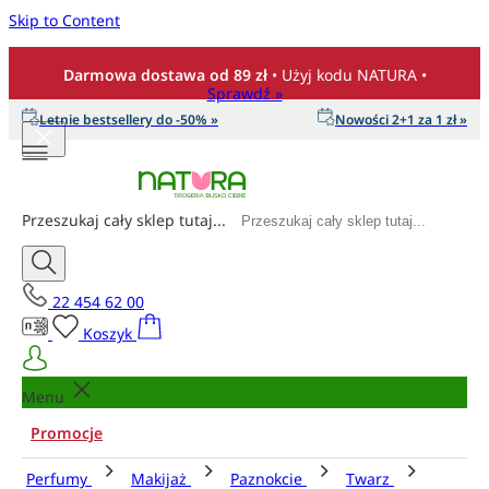
Skip to Content
Darmowa dostawa od 89 zł
• Użyj kodu NATURA •
Sprawdź »
Letnie bestsellery do -50% »
Nowości 2+1 za 1 zł »
Przeszukaj cały sklep tutaj...
22 454 62 00
Koszyk
Menu
Promocje
Perfumy
Makijaż
Paznokcie
Twarz