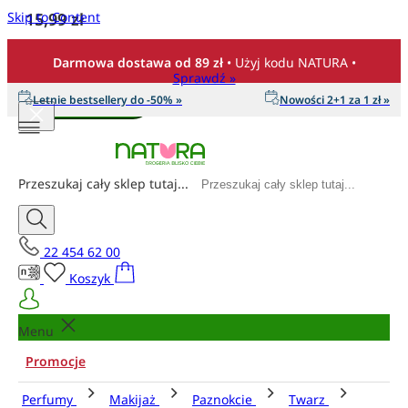
Skip to Content
15,99 zł
Ilość
Darmowa dostawa od 89 zł
• Użyj kodu NATURA •
Sprawdź »
Letnie bestsellery do -50% »
Nowości 2+1 za 1 zł »
Dodaj do koszyka
Przeszukaj cały sklep tutaj...
22 454 62 00
Koszyk
Menu
Promocje
Perfumy
Makijaż
Paznokcie
Twarz