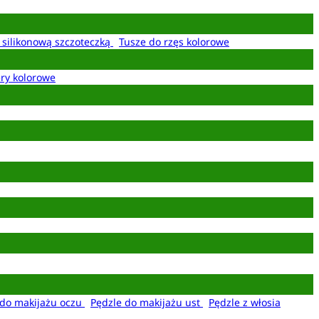
z silikonową szczoteczką
Tusze do rzęs kolorowe
ery kolorowe
 do makijażu oczu
Pędzle do makijażu ust
Pędzle z włosia