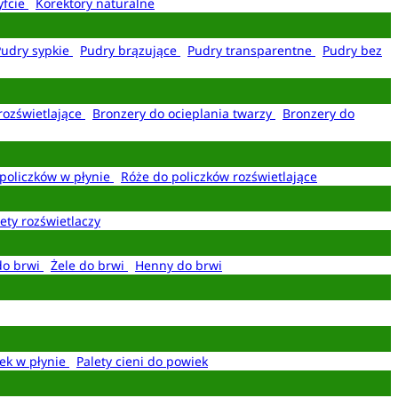
yfcie
Korektory naturalne
Pudry sypkie
Pudry brązujące
Pudry transparentne
Pudry bez
rozświetlające
Bronzery do ocieplania twarzy
Bronzery do
policzków w płynie
Róże do policzków rozświetlające
ety rozświetlaczy
do brwi
Żele do brwi
Henny do brwi
ek w płynie
Palety cieni do powiek