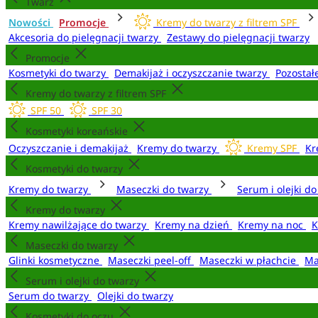
Twarz
Nowości
Promocje
Kremy do twarzy z filtrem SPF
Akcesoria do pielęgnacji twarzy
Zestawy do pielęgnacji twarzy
Promocje
Kosmetyki do twarzy
Demakijaż i oczyszczanie twarzy
Pozostał
Kremy do twarzy z filtrem SPF
SPF 50
SPF 30
Kosmetyki koreańskie
Oczyszczanie i demakijaż
Kremy do twarzy
Kremy SPF
Kr
Kosmetyki do twarzy
Kremy do twarzy
Maseczki do twarzy
Serum i olejki d
Kremy do twarzy
Kremy nawilżające do twarzy
Kremy na dzień
Kremy na noc
K
Maseczki do twarzy
Glinki kosmetyczne
Maseczki peel-off
Maseczki w płachcie
Ma
Serum i olejki do twarzy
Serum do twarzy
Olejki do twarzy
Kosmetyki do oczu