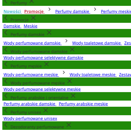
Perfumy
Nowości
Promocje
Perfumy damskie
Perfumy męsk
Promocje
Damskie
Męskie
Perfumy damskie
Wody perfumowane damskie
Wody toaletowe damskie
Zes
Wody perfumowane damskie
Wody perfumowane selektywne damskie
Perfumy męskie
Wody perfumowane męskie
Wody toaletowe męskie
Zesta
Wody perfumowane męskie
Wody perfumowane selektywne męskie
Perfumy arabskie i orientalne
Perfumy arabskie damskie
Perfumy arabskie męskie
Perfumy unisex
Wody perfumowane unisex
Dezodoranty perfumowane