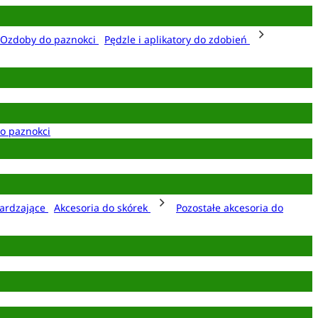
Ozdoby do paznokci
Pędzle i aplikatory do zdobień
o paznokci
ardzające
Akcesoria do skórek
Pozostałe akcesoria do