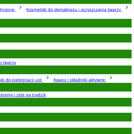
chronne
Kosmetyki do demakijażu i oczyszczania twarzy
o twarzy
ki do pielęgnacji ust
Kwasy i składniki aktywne
 kremy i żele na trądzik