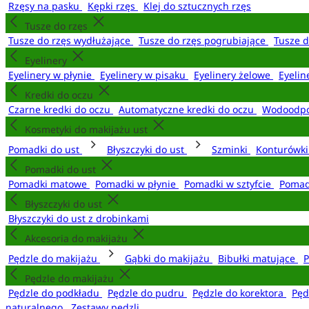
Rzęsy na pasku
Kępki rzęs
Klej do sztucznych rzęs
Tusze do rzęs
Tusze do rzęs wydłużające
Tusze do rzęs pogrubiające
Tusze 
Eyelinery
Eyelinery w płynie
Eyelinery w pisaku
Eyelinery żelowe
Eyelin
Kredki do oczu
Czarne kredki do oczu
Automatyczne kredki do oczu
Wodoodpo
Kosmetyki do makijażu ust
Pomadki do ust
Błyszczyki do ust
Szminki
Konturówki
Pomadki do ust
Pomadki matowe
Pomadki w płynie
Pomadki w sztyfcie
Pomad
Błyszczyki do ust
Błyszczyki do ust z drobinkami
Akcesoria do makijażu
Pędzle do makijażu
Gąbki do makijażu
Bibułki matujące
P
Pędzle do makijażu
Pędzle do podkładu
Pędzle do pudru
Pędzle do korektora
Pęd
naturalnego
Zestawy pędzli