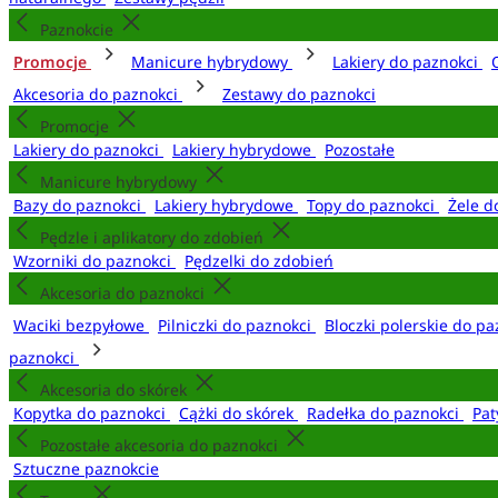
Paznokcie
Promocje
Manicure hybrydowy
Lakiery do paznokci
Akcesoria do paznokci
Zestawy do paznokci
Promocje
Lakiery do paznokci
Lakiery hybrydowe
Pozostałe
Manicure hybrydowy
Bazy do paznokci
Lakiery hybrydowe
Topy do paznokci
Żele d
Pędzle i aplikatory do zdobień
Wzorniki do paznokci
Pędzelki do zdobień
Akcesoria do paznokci
Waciki bezpyłowe
Pilniczki do paznokci
Bloczki polerskie do p
paznokci
Akcesoria do skórek
Kopytka do paznokci
Cążki do skórek
Radełka do paznokci
Pat
Pozostałe akcesoria do paznokci
Sztuczne paznokcie