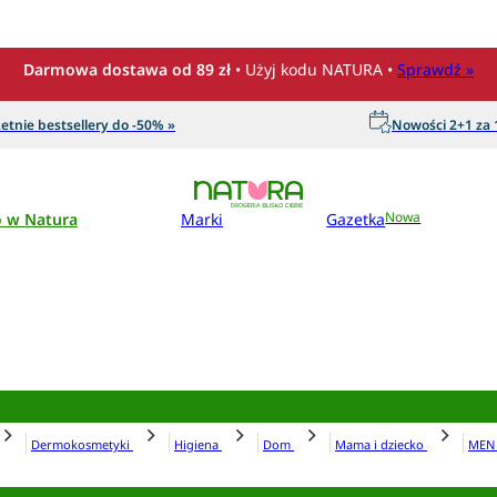
Darmowa dostawa od 89 zł
• Użyj kodu NATURA •
Sprawdź »
etnie bestsellery do -50% »
Nowości 2+1 za 1
o w Natura
Marki
Gazetka
Nowa
Dermokosmetyki
Higiena
Dom
Mama i dziecko
ME