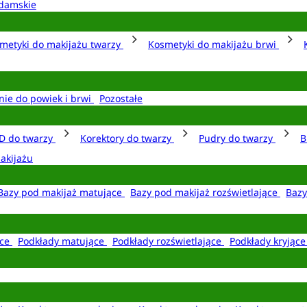
damskie
metyki do makijażu twarzy
Kosmetyki do makijażu brwi
nie do powiek i brwi
Pozostałe
D do twarzy
Korektory do twarzy
Pudry do twarzy
B
akijażu
Bazy pod makijaż matujące
Bazy pod makijaż rozświetlające
Bazy
ące
Podkłady matujące
Podkłady rozświetlające
Podkłady kryjąc