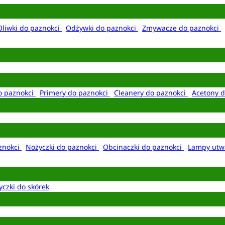
Oliwki do paznokci
Odżywki do paznokci
Zmywacze do paznokci
o paznokci
Primery do paznokci
Cleanery do paznokci
Acetony d
aznokci
Nożyczki do paznokci
Obcinaczki do paznokci
Lampy utw
yczki do skórek