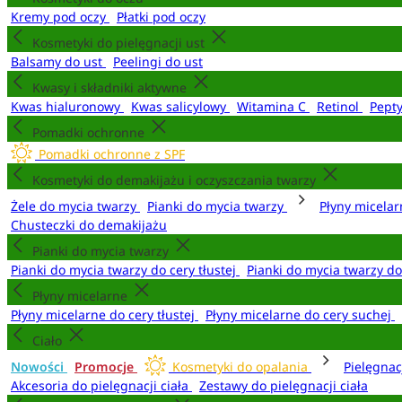
Kremy pod oczy
Płatki pod oczy
Kosmetyki do pielęgnacji ust
Balsamy do ust
Peelingi do ust
Kwasy i składniki aktywne
Kwas hialuronowy
Kwas salicylowy
Witamina C
Retinol
Pept
Pomadki ochronne
Pomadki ochronne z SPF
Kosmetyki do demakijażu i oczyszczania twarzy
Żele do mycia twarzy
Pianki do mycia twarzy
Płyny micela
Chusteczki do demakijażu
Pianki do mycia twarzy
Pianki do mycia twarzy do cery tłustej
Pianki do mycia twarzy d
Płyny micelarne
Płyny micelarne do cery tłustej
Płyny micelarne do cery suchej
Ciało
Nowości
Promocje
Kosmetyki do opalania
Pielęgnac
Akcesoria do pielęgnacji ciała
Zestawy do pielęgnacji ciała