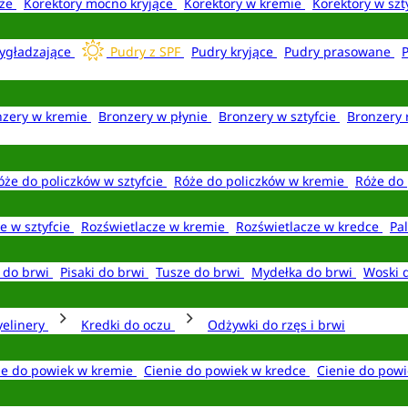
aże
Korektory mocno kryjące
Korektory w kremie
Korektory w szt
ygładzające
Pudry z SPF
Pudry kryjące
Pudry prasowane
nzery w kremie
Bronzery w płynie
Bronzery w sztyfcie
Bronzery 
óże do policzków w sztyfcie
Róże do policzków w kremie
Róże do 
e w sztyfcie
Rozświetlacze w kremie
Rozświetlacze w kredce
Pal
e do brwi
Pisaki do brwi
Tusze do brwi
Mydełka do brwi
Woski 
yelinery
Kredki do oczu
Odżywki do rzęs i brwi
ie do powiek w kremie
Cienie do powiek w kredce
Cienie do powi