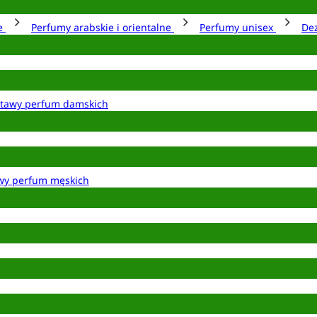
ie
Perfumy arabskie i orientalne
Perfumy unisex
De
tawy perfum damskich
wy perfum męskich