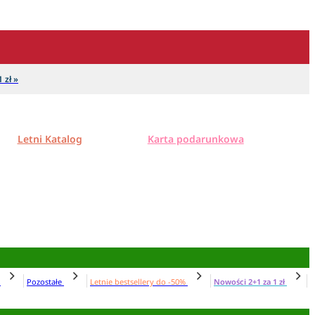
 zł »
Letni Katalog
Karta podarunkowa
N
Pozostałe
Letnie bestsellery do -50%
Nowości 2+1 za 1 zł