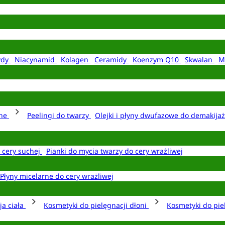
ydy
Niacynamid
Kolagen
Ceramidy
Koenzym Q10
Skwalan
M
rne
Peelingi do twarzy
Olejki i płyny dwufazowe do demakija
o cery suchej
Pianki do mycia twarzy do cery wrażliwej
Płyny micelarne do cery wrażliwej
ja ciała
Kosmetyki do pielęgnacji dłoni
Kosmetyki do pie