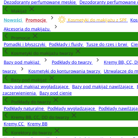
Dezodoranty perfumowane męskie
Dezodoranty perfumowane 
Makijaż
Nowości
Promocje
Kosmetyki do makijażu z SPF
Kos
Akcesoria do makijażu
Promocje
Pomadki i błyszczyki
Podkłady i fluidy
Tusze do rzęs i brwi
Cie
Kosmetyki do makijażu twarzy
Bazy pod makijaż
Podkłady do twarzy
Kremy BB, CC, D
twarzy
Kosmetyki do konturowania twarzy
Utrwalacze do m
Bazy pod makijaż
Bazy pod makijaż wygładzające
Bazy pod makijaż nawilżające
zaczerwienienia
Bazy pod cienie
Podkłady do twarzy
Podkłady naturalne
Podkłady wygładzające
Podkłady nawilżaj
Kremy BB, CC, DD do twarzy
Kremy CC
Kremy BB
Korektory do twarzy