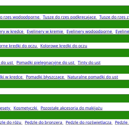
do rzęs wodoodporne
Tusze do rzęs podkręcające
Tusze do rzęs 
ery w kredce
Eyelinery w kremie
Eyelinery wodoodporne
Eyelin
rne kredki do oczu
Kolorowe kredki do oczu
 do ust
Pomadki pielęgnacyjne do ust
Tinty do ust
ki w kredce
Pomadki błyszczące
Naturalne pomadki do ust
ęsety
Kosmetyczki
Pozostałe akcesoria do makijażu
zle do różu
Pędzle do bronzera
Pędzle do rozświetlacza
Pędzle