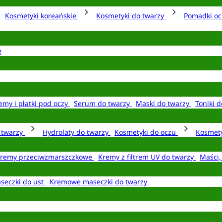
Kosmetyki koreańskie
Kosmetyki do twarzy
Pomadki o
e
emy i płatki pod oczy
Serum do twarzy
Maski do twarzy
Toniki d
o twarzy
Hydrolaty do twarzy
Kosmetyki do oczu
Kosmety
remy przeciwzmarszczkowe
Kremy z filtrem UV do twarzy
Maści,
seczki do ust
Kremowe maseczki do twarzy