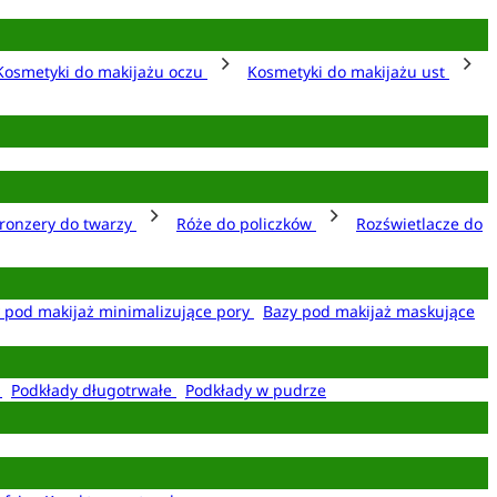
Kosmetyki do makijażu oczu
Kosmetyki do makijażu ust
ronzery do twarzy
Róże do policzków
Rozświetlacze do
 pod makijaż minimalizujące pory
Bazy pod makijaż maskujące
e
Podkłady długotrwałe
Podkłady w pudrze