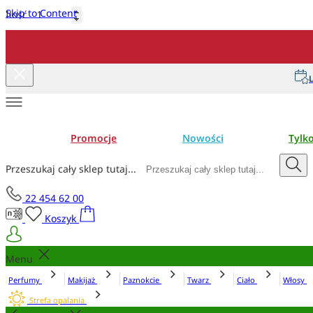
Skip to Content
Ilość
Dodaj do koszyka
L
Promocje
Nowości
Tylk
Przeszukaj cały sklep tutaj...
22 454 62 00
Koszyk
Menu
Perfumy
Makijaż
Paznokcie
Twarz
Ciało
Włosy
Strefa opalania