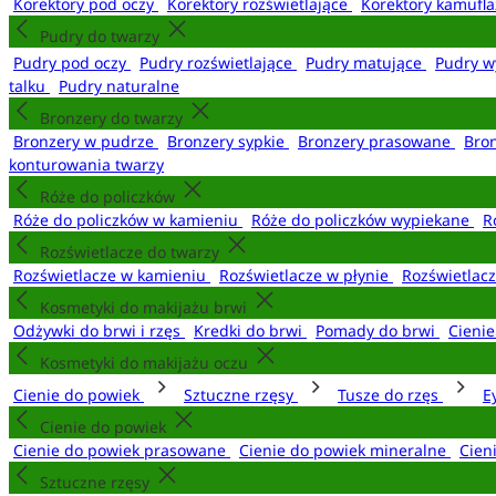
Korektory pod oczy
Korektory rozświetlające
Korektory kamufl
Pudry do twarzy
Pudry pod oczy
Pudry rozświetlające
Pudry matujące
Pudry w
talku
Pudry naturalne
Bronzery do twarzy
Bronzery w pudrze
Bronzery sypkie
Bronzery prasowane
Bro
konturowania twarzy
Róże do policzków
Róże do policzków w kamieniu
Róże do policzków wypiekane
R
Rozświetlacze do twarzy
Rozświetlacze w kamieniu
Rozświetlacze w płynie
Rozświetlacz
Kosmetyki do makijażu brwi
Odżywki do brwi i rzęs
Kredki do brwi
Pomady do brwi
Cieni
Kosmetyki do makijażu oczu
Cienie do powiek
Sztuczne rzęsy
Tusze do rzęs
E
Cienie do powiek
Cienie do powiek prasowane
Cienie do powiek mineralne
Cien
Sztuczne rzęsy