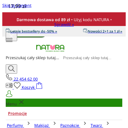
Skip to Content
17,99 zł
Ilość
Darmowa dostawa od 89 zł
• Użyj kodu NATURA •
Sprawdź »
Letnie bestsellery do -50% »
Nowości 2+1 za 1 zł »
Dodaj do koszyka
Przeszukaj cały sklep tutaj...
22 454 62 00
Koszyk
Menu
Promocje
Perfumy
Makijaż
Paznokcie
Twarz