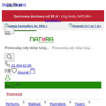
Skip to Content
26,79 zł
Ilość
Darmowa dostawa od 89 zł
• Użyj kodu NATURA •
Sprawdź »
Letnie bestsellery do -50% »
Nowości 2+1 za 1 zł »
Dodaj do koszyka
Przeszukaj cały sklep tutaj...
22 454 62 00
Koszyk
Menu
Promocje
Perfumy
Makijaż
Paznokcie
Twarz