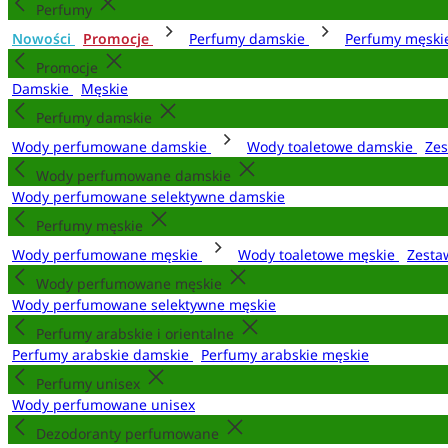
Perfumy
Nowości
Promocje
Perfumy damskie
Perfumy męsk
Promocje
Damskie
Męskie
Perfumy damskie
Wody perfumowane damskie
Wody toaletowe damskie
Zes
Wody perfumowane damskie
Wody perfumowane selektywne damskie
Perfumy męskie
Wody perfumowane męskie
Wody toaletowe męskie
Zesta
Wody perfumowane męskie
Wody perfumowane selektywne męskie
Perfumy arabskie i orientalne
Perfumy arabskie damskie
Perfumy arabskie męskie
Perfumy unisex
Wody perfumowane unisex
Dezodoranty perfumowane