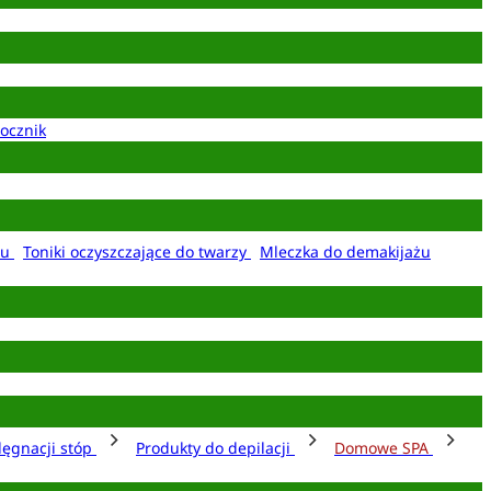
ocznik
żu
Toniki oczyszczające do twarzy
Mleczka do demakijażu
lęgnacji stóp
Produkty do depilacji
Domowe SPA