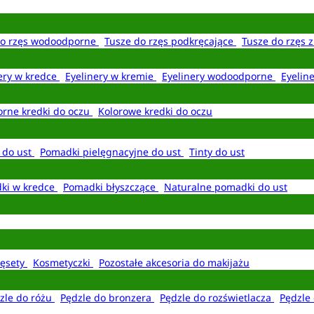
do rzęs wodoodporne
Tusze do rzęs podkręcające
Tusze do rzęs 
ery w kredce
Eyelinery w kremie
Eyelinery wodoodporne
Eyelin
rne kredki do oczu
Kolorowe kredki do oczu
 do ust
Pomadki pielęgnacyjne do ust
Tinty do ust
ki w kredce
Pomadki błyszczące
Naturalne pomadki do ust
ęsety
Kosmetyczki
Pozostałe akcesoria do makijażu
zle do różu
Pędzle do bronzera
Pędzle do rozświetlacza
Pędzle