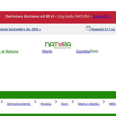
Darmowa dostawa od 89 zł
• Użyj kodu NATURA •
Sprawdź »
etnie bestsellery do -50% »
Nowości 2+1 za 1
o w Natura
Marki
Gazetka
Nowa
Dermokosmetyki
Higiena
Dom
Mama i dziecko
ME