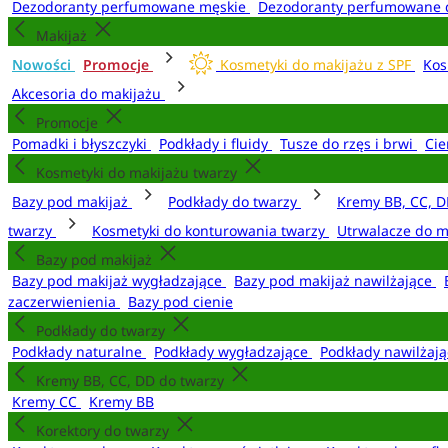
Dezodoranty perfumowane męskie
Dezodoranty perfumowane 
Makijaż
Nowości
Promocje
Kosmetyki do makijażu z SPF
Kos
Akcesoria do makijażu
Promocje
Pomadki i błyszczyki
Podkłady i fluidy
Tusze do rzęs i brwi
Cie
Kosmetyki do makijażu twarzy
Bazy pod makijaż
Podkłady do twarzy
Kremy BB, CC, D
twarzy
Kosmetyki do konturowania twarzy
Utrwalacze do m
Bazy pod makijaż
Bazy pod makijaż wygładzające
Bazy pod makijaż nawilżające
zaczerwienienia
Bazy pod cienie
Podkłady do twarzy
Podkłady naturalne
Podkłady wygładzające
Podkłady nawilżaj
Kremy BB, CC, DD do twarzy
Kremy CC
Kremy BB
Korektory do twarzy