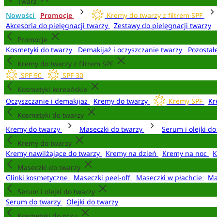
Twarz
Nowości
Promocje
Kremy do twarzy z filtrem SPF
Akcesoria do pielęgnacji twarzy
Zestawy do pielęgnacji twarzy
Promocje
Kosmetyki do twarzy
Demakijaż i oczyszczanie twarzy
Pozostał
Kremy do twarzy z filtrem SPF
SPF 50
SPF 30
Kosmetyki koreańskie
Oczyszczanie i demakijaż
Kremy do twarzy
Kremy SPF
Kr
Kosmetyki do twarzy
Kremy do twarzy
Maseczki do twarzy
Serum i olejki d
Kremy do twarzy
Kremy nawilżające do twarzy
Kremy na dzień
Kremy na noc
K
Maseczki do twarzy
Glinki kosmetyczne
Maseczki peel-off
Maseczki w płachcie
Ma
Serum i olejki do twarzy
Serum do twarzy
Olejki do twarzy
Kosmetyki do oczu