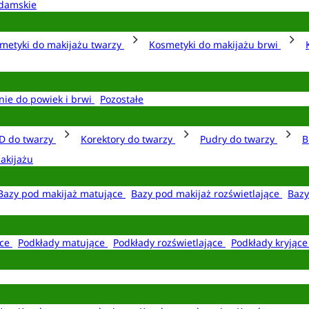
damskie
metyki do makijażu twarzy
Kosmetyki do makijażu brwi
nie do powiek i brwi
Pozostałe
D do twarzy
Korektory do twarzy
Pudry do twarzy
B
akijażu
Bazy pod makijaż matujące
Bazy pod makijaż rozświetlające
Bazy
ące
Podkłady matujące
Podkłady rozświetlające
Podkłady kryjąc