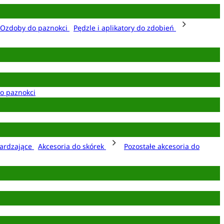
Ozdoby do paznokci
Pędzle i aplikatory do zdobień
o paznokci
ardzające
Akcesoria do skórek
Pozostałe akcesoria do