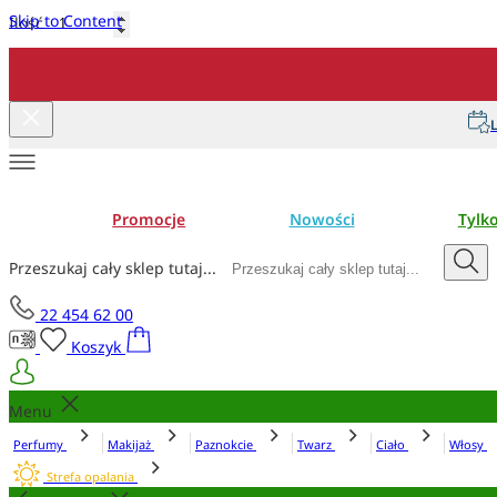
Skip to Content
Ilość
Dodaj do koszyka
L
Promocje
Nowości
Tylk
Przeszukaj cały sklep tutaj...
22 454 62 00
Koszyk
Menu
Perfumy
Makijaż
Paznokcie
Twarz
Ciało
Włosy
Strefa opalania