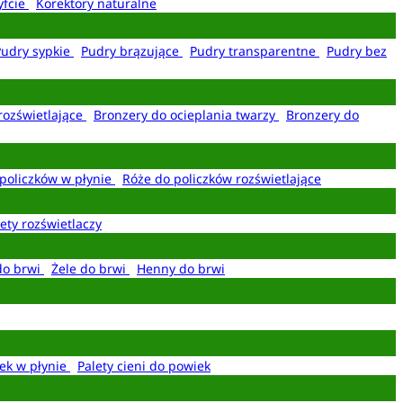
yfcie
Korektory naturalne
Pudry sypkie
Pudry brązujące
Pudry transparentne
Pudry bez
rozświetlające
Bronzery do ocieplania twarzy
Bronzery do
policzków w płynie
Róże do policzków rozświetlające
ety rozświetlaczy
do brwi
Żele do brwi
Henny do brwi
ek w płynie
Palety cieni do powiek