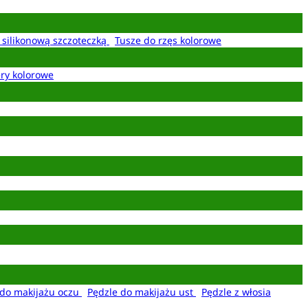
z silikonową szczoteczką
Tusze do rzęs kolorowe
ery kolorowe
 do makijażu oczu
Pędzle do makijażu ust
Pędzle z włosia