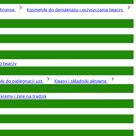
chronne
Kosmetyki do demakijażu i oczyszczania twarzy
o twarzy
ki do pielęgnacji ust
Kwasy i składniki aktywne
 kremy i żele na trądzik