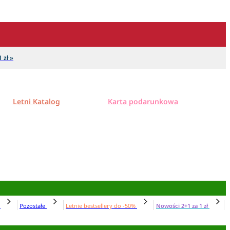
 zł »
Letni Katalog
Karta podarunkowa
N
Pozostałe
Letnie bestsellery do -50%
Nowości 2+1 za 1 zł