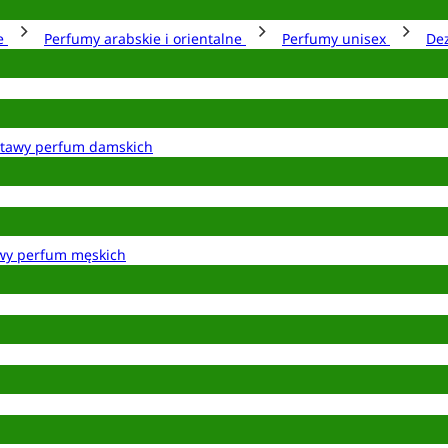
ie
Perfumy arabskie i orientalne
Perfumy unisex
De
tawy perfum damskich
wy perfum męskich