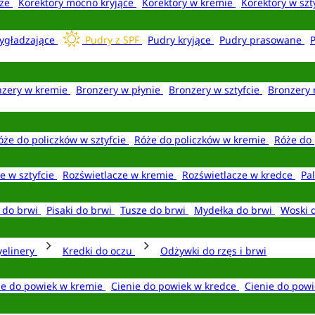
aże
Korektory mocno kryjące
Korektory w kremie
Korektory w szt
ygładzające
Pudry z SPF
Pudry kryjące
Pudry prasowane
nzery w kremie
Bronzery w płynie
Bronzery w sztyfcie
Bronzery 
óże do policzków w sztyfcie
Róże do policzków w kremie
Róże do 
e w sztyfcie
Rozświetlacze w kremie
Rozświetlacze w kredce
Pal
e do brwi
Pisaki do brwi
Tusze do brwi
Mydełka do brwi
Woski 
yelinery
Kredki do oczu
Odżywki do rzęs i brwi
ie do powiek w kremie
Cienie do powiek w kredce
Cienie do powi