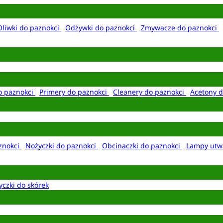
Oliwki do paznokci
Odżywki do paznokci
Zmywacze do paznokci
o paznokci
Primery do paznokci
Cleanery do paznokci
Acetony d
aznokci
Nożyczki do paznokci
Obcinaczki do paznokci
Lampy utw
yczki do skórek