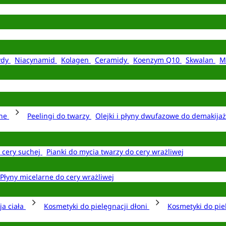
ydy
Niacynamid
Kolagen
Ceramidy
Koenzym Q10
Skwalan
M
rne
Peelingi do twarzy
Olejki i płyny dwufazowe do demakija
o cery suchej
Pianki do mycia twarzy do cery wrażliwej
Płyny micelarne do cery wrażliwej
ja ciała
Kosmetyki do pielęgnacji dłoni
Kosmetyki do pie