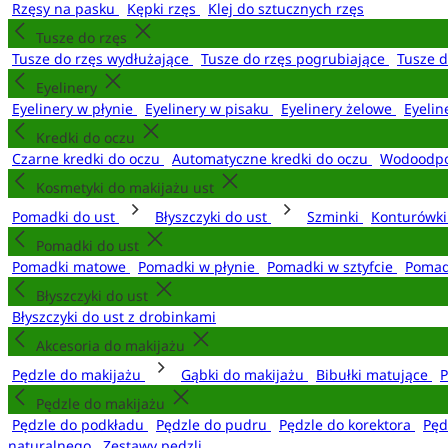
Rzęsy na pasku
Kępki rzęs
Klej do sztucznych rzęs
Tusze do rzęs
Tusze do rzęs wydłużające
Tusze do rzęs pogrubiające
Tusze 
Eyelinery
Eyelinery w płynie
Eyelinery w pisaku
Eyelinery żelowe
Eyelin
Kredki do oczu
Czarne kredki do oczu
Automatyczne kredki do oczu
Wodoodpo
Kosmetyki do makijażu ust
Pomadki do ust
Błyszczyki do ust
Szminki
Konturówki
Pomadki do ust
Pomadki matowe
Pomadki w płynie
Pomadki w sztyfcie
Pomad
Błyszczyki do ust
Błyszczyki do ust z drobinkami
Akcesoria do makijażu
Pędzle do makijażu
Gąbki do makijażu
Bibułki matujące
P
Pędzle do makijażu
Pędzle do podkładu
Pędzle do pudru
Pędzle do korektora
Pęd
naturalnego
Zestawy pędzli