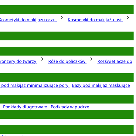
Kosmetyki do makijażu oczu
Kosmetyki do makijażu ust
ronzery do twarzy
Róże do policzków
Rozświetlacze do
 pod makijaż minimalizujące pory
Bazy pod makijaż maskujące
e
Podkłady długotrwałe
Podkłady w pudrze