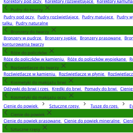
Korektory pod oczy
Korektory rozświetlające
Korektory kamufl
Pudry do twarzy
Pudry pod oczy
Pudry rozświetlające
Pudry matujące
Pudry w
talku
Pudry naturalne
Bronzery do twarzy
Bronzery w pudrze
Bronzery sypkie
Bronzery prasowane
Bro
konturowania twarzy
Róże do policzków
Róże do policzków w kamieniu
Róże do policzków wypiekane
R
Rozświetlacze do twarzy
Rozświetlacze w kamieniu
Rozświetlacze w płynie
Rozświetlacz
Kosmetyki do makijażu brwi
Odżywki do brwi i rzęs
Kredki do brwi
Pomady do brwi
Cieni
Kosmetyki do makijażu oczu
Cienie do powiek
Sztuczne rzęsy
Tusze do rzęs
E
Cienie do powiek
Cienie do powiek prasowane
Cienie do powiek mineralne
Cien
Sztuczne rzęsy