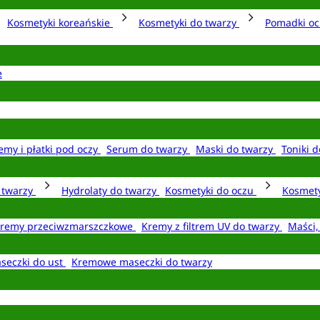
Kosmetyki koreańskie
Kosmetyki do twarzy
Pomadki o
e
emy i płatki pod oczy
Serum do twarzy
Maski do twarzy
Toniki d
o twarzy
Hydrolaty do twarzy
Kosmetyki do oczu
Kosmety
remy przeciwzmarszczkowe
Kremy z filtrem UV do twarzy
Maści,
seczki do ust
Kremowe maseczki do twarzy