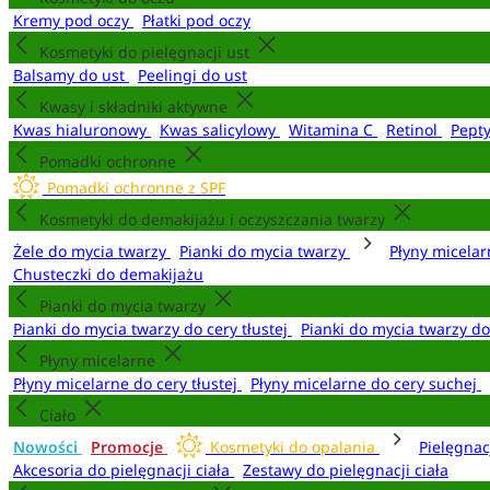
Kremy pod oczy
Płatki pod oczy
Kosmetyki do pielęgnacji ust
Balsamy do ust
Peelingi do ust
Kwasy i składniki aktywne
Kwas hialuronowy
Kwas salicylowy
Witamina C
Retinol
Pept
Pomadki ochronne
Pomadki ochronne z SPF
Kosmetyki do demakijażu i oczyszczania twarzy
Żele do mycia twarzy
Pianki do mycia twarzy
Płyny micela
Chusteczki do demakijażu
Pianki do mycia twarzy
Pianki do mycia twarzy do cery tłustej
Pianki do mycia twarzy d
Płyny micelarne
Płyny micelarne do cery tłustej
Płyny micelarne do cery suchej
Ciało
Nowości
Promocje
Kosmetyki do opalania
Pielęgnac
Akcesoria do pielęgnacji ciała
Zestawy do pielęgnacji ciała