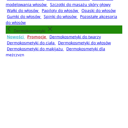
modelowania włosów
Szczotki do masażu skóry głowy
Wałki do włosów
Papiloty do włosów
Opaski do włosów
Gumki do włosów
Spinki do włosów
Pozostałe akcesoria
do włosów
Dermokosmetyki
Nowości
Promocje
Dermokosmetyki do twarzy
Dermokosmetyki do ciała
Dermokosmetyki do włosów
Dermokosmetyki do makijażu
Dermokosmetyki dla
mężczyzn
Higiena
Nowości
Promocje
Kosmetyki do kąpieli
Mydła do
rąk
Dezodoranty i antyperspiranty
Mgiełki do
ciała
Higiena jamy ustnej
Higiena intymna
Artykuły higieniczne
Kosmetyki do kąpieli
Żele i pianki pod prysznic
Płyny do kąpieli
Olejki do
kąpieli
Kule do kąpieli
Sole do kąpieli
Pudry do kąpieli
Akcesoria do kąpieli