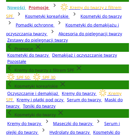
Nowości
Promocje
Kremy do twarzy z filtrem
SPF
Kosmetyki koreańskie
Kosmetyki do twarzy
Pomadki ochronne
Kosmetyki do demakijażu i
oczyszczania twarzy
Akcesoria do pielęgnacji twarzy
Zestawy do pielęgnacji twarzy
Promocje
Kosmetyki do twarzy
Demakijaż i oczyszczanie twarzy
Pozostałe
Kremy do twarzy z filtrem SPF
SPF 50
SPF 30
Kosmetyki koreańskie
Oczyszczanie i demakijaż
Kremy do twarzy
Kremy
SPF
Kremy i płatki pod oczy
Serum do twarzy
Maski do
twarzy
Toniki do twarzy
Kosmetyki do twarzy
Kremy do twarzy
Maseczki do twarzy
Serum i
olejki do twarzy
Hydrolaty do twarzy
Kosmetyki do