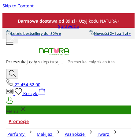
Skip to Content
Darmowa dostawa od 89 zł
• Użyj kodu NATURA •
Sprawdź »
Letnie bestsellery do -50% »
Nowości 2+1 za 1 zł »
Przeszukaj cały sklep tutaj...
22 454 62 00
Koszyk
Menu
Promocje
Perfumy
Makijaż
Paznokcie
Twarz