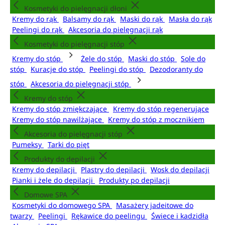
Kosmetyki do pielęgnacji dłoni
Kremy do rąk
Balsamy do rąk
Maski do rąk
Masła do rąk
Peelingi do rąk
Akcesoria do pielęgnacji rąk
Kosmetyki do pielęgnacji stóp
Kremy do stóp
Żele do stóp
Maski do stóp
Sole do
stóp
Kuracje do stóp
Peelingi do stóp
Dezodoranty do
stóp
Akcesoria do pielęgnacji stóp
Kremy do stóp
Kremy do stóp zmiękczające
Kremy do stóp regenerujące
Kremy do stóp nawilżające
Kremy do stóp z mocznikiem
Akcesoria do pielęgnacji stóp
Pumeksy
Tarki do pięt
Produkty do depilacji
Kremy do depilacji
Plastry do depilacji
Wosk do depilacji
Pianki i żele do depilacji
Produkty po depilacji
Domowe SPA
Kosmetyki do domowego SPA
Masażery jadeitowe do
twarzy
Peelingi
Rękawice do peelingu
Świece i kadzidła