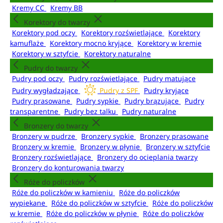
Kremy CC
Kremy BB
Korektory do twarzy
Korektory pod oczy
Korektory rozświetlające
Korektory
kamuflaże
Korektory mocno kryjące
Korektory w kremie
Korektory w sztyfcie
Korektory naturalne
Pudry do twarzy
Pudry pod oczy
Pudry rozświetlające
Pudry matujące
Pudry wygładzające
Pudry z SPF
Pudry kryjące
Pudry prasowane
Pudry sypkie
Pudry brązujące
Pudry
transparentne
Pudry bez talku
Pudry naturalne
Bronzery do twarzy
Bronzery w pudrze
Bronzery sypkie
Bronzery prasowane
Bronzery w kremie
Bronzery w płynie
Bronzery w sztyfcie
Bronzery rozświetlające
Bronzery do ocieplania twarzy
Bronzery do konturowania twarzy
Róże do policzków
Róże do policzków w kamieniu
Róże do policzków
wypiekane
Róże do policzków w sztyfcie
Róże do policzków
w kremie
Róże do policzków w płynie
Róże do policzków