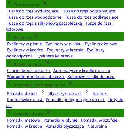
Tusze do rzęs
Tusze do rzęs wydłużające
Tusze do rzęs pogrubiające
Tusze do rzęs wodoodporne
Tusze do rzęs podkręcające
Tusze do rzęs z silikonową szczoteczką
Tusze do rzęs
kolorowe
Eyelinery
Eyelinery w płynie
Eyelinery w pisaku
Eyelinery żelowe
Eyelinery w kredce
Eyelinery w kremie
Eyelinery
wodoodporne
Eyelinery kolorowe
Kredki do oczu
Czarne kredki do oczu
Automatyczne kredki do oczu
Wodoodporne kredki do oczu
Kolorowe kredki do oczu
Kosmetyki do makijażu ust
Pomadki do ust
Błyszczyki do ust
Szminki
Konturówki do ust
Pomadki pielęgnacyjne do ust
Tinty do
ust
Pomadki do ust
Pomadki matowe
Pomadki w płynie
Pomadki w sztyfcie
Pomadki w kredce
Pomadki błyszczące
Naturalne