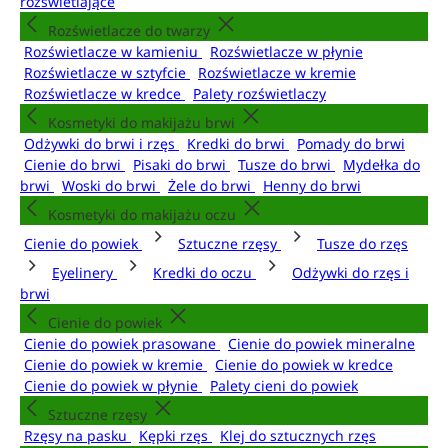
rozświetlające
Rozświetlacze do twarzy
Rozświetlacze w kamieniu
Rozświetlacze w płynie
Rozświetlacze w sztyfcie
Rozświetlacze w kremie
Rozświetlacze w kredce
Palety rozświetlaczy
Kosmetyki do makijażu brwi
Odżywki do brwi i rzęs
Kredki do brwi
Pomady do brwi
Cienie do brwi
Pisaki do brwi
Tusze do brwi
Mydełka do
brwi
Woski do brwi
Żele do brwi
Henny do brwi
Kosmetyki do makijażu oczu
Cienie do powiek
Sztuczne rzęsy
Tusze do rzęs
Eyelinery
Kredki do oczu
Odżywki do rzęs i
brwi
Cienie do powiek
Cienie do powiek prasowane
Cienie do powiek mineralne
Cienie do powiek w kremie
Cienie do powiek w kredce
Cienie do powiek w płynie
Palety cieni do powiek
Sztuczne rzęsy
Rzęsy na pasku
Kępki rzęs
Klej do sztucznych rzęs