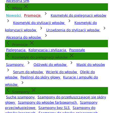
Akcesoria SPA
Włosy
Nowości
Promocje
Kosmetyki do pielęgnacji włosów
Kosmetyki do stylizacji włosów
Kosmetyki do
koloryzacji włosów
Urządzenia do stylizacji włosów
Akcesoria do włosów
Promocje
Pielęgnacja
Koloryzacja i stylizacja
Pozostałe
Kosmetyki do pielęgnacji włosów
Szampony
Odżywki do włosów
Maski do włosów
Serum do włosów
Wcierki do włosów
Olejki do
włosów
Peelingi do skóry głowy
Kuracje i ampułki do
włosów
Szampony
Suche szampony
Szampony do przetłuszczającej się skóry
głowy
Szampony do włosów farbowanych
Szampony
przeciwłupieżowe
Szampony bez SLS
Szampony do
włosów kręconych
Szampony do włosów zniszczonych