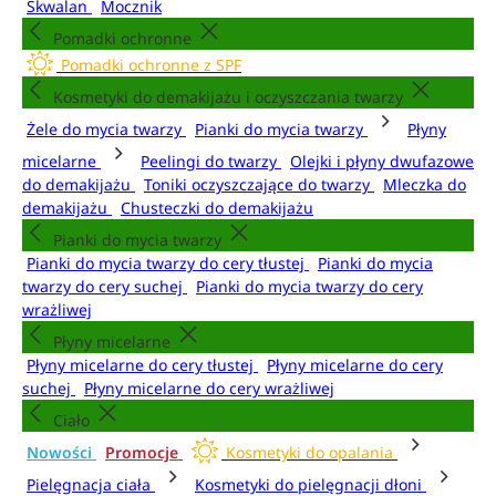
Skwalan
Mocznik
Pomadki ochronne
Pomadki ochronne z SPF
Kosmetyki do demakijażu i oczyszczania twarzy
Żele do mycia twarzy
Pianki do mycia twarzy
Płyny
micelarne
Peelingi do twarzy
Olejki i płyny dwufazowe
do demakijażu
Toniki oczyszczające do twarzy
Mleczka do
demakijażu
Chusteczki do demakijażu
Pianki do mycia twarzy
Pianki do mycia twarzy do cery tłustej
Pianki do mycia
twarzy do cery suchej
Pianki do mycia twarzy do cery
wrażliwej
Płyny micelarne
Płyny micelarne do cery tłustej
Płyny micelarne do cery
suchej
Płyny micelarne do cery wrażliwej
Ciało
Nowości
Promocje
Kosmetyki do opalania
Pielęgnacja ciała
Kosmetyki do pielęgnacji dłoni