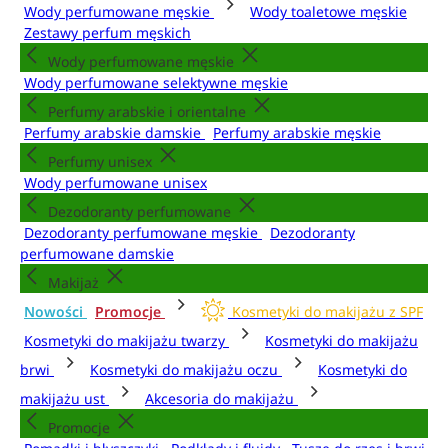
Wody perfumowane męskie
Wody toaletowe męskie
Zestawy perfum męskich
Wody perfumowane męskie
Wody perfumowane selektywne męskie
Perfumy arabskie i orientalne
Perfumy arabskie damskie
Perfumy arabskie męskie
Perfumy unisex
Wody perfumowane unisex
Dezodoranty perfumowane
Dezodoranty perfumowane męskie
Dezodoranty
perfumowane damskie
Makijaż
Nowości
Promocje
Kosmetyki do makijażu z SPF
Kosmetyki do makijażu twarzy
Kosmetyki do makijażu
brwi
Kosmetyki do makijażu oczu
Kosmetyki do
makijażu ust
Akcesoria do makijażu
Promocje