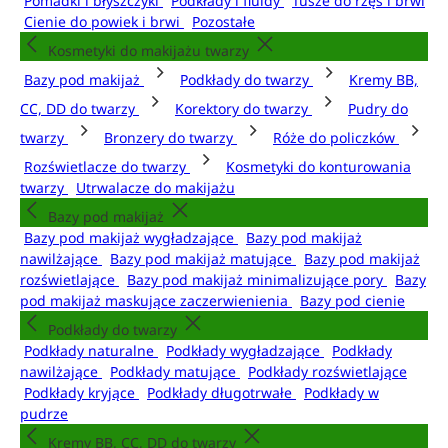
Pomadki i błyszczyki
Podkłady i fluidy
Tusze do rzęs i brwi
Cienie do powiek i brwi
Pozostałe
Kosmetyki do makijażu twarzy
Bazy pod makijaż
Podkłady do twarzy
Kremy BB,
CC, DD do twarzy
Korektory do twarzy
Pudry do
twarzy
Bronzery do twarzy
Róże do policzków
Rozświetlacze do twarzy
Kosmetyki do konturowania
twarzy
Utrwalacze do makijażu
Bazy pod makijaż
Bazy pod makijaż wygładzające
Bazy pod makijaż
nawilżające
Bazy pod makijaż matujące
Bazy pod makijaż
rozświetlające
Bazy pod makijaż minimalizujące pory
Bazy
pod makijaż maskujące zaczerwienienia
Bazy pod cienie
Podkłady do twarzy
Podkłady naturalne
Podkłady wygładzające
Podkłady
nawilżające
Podkłady matujące
Podkłady rozświetlające
Podkłady kryjące
Podkłady długotrwałe
Podkłady w
pudrze
Kremy BB, CC, DD do twarzy