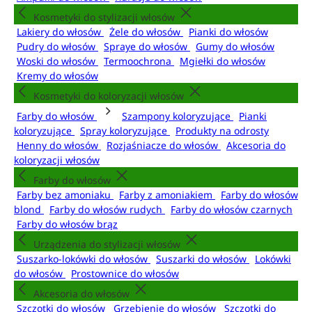
Kosmetyki do stylizacji włosów
Lakiery do włosów
Żele do włosów
Pianki do włosów
Pudry do włosów
Spraye do włosów
Gumy do włosów
Woski do włosów
Termoochrona
Mgiełki do włosów
Kremy do włosów
Kosmetyki do koloryzacji włosów
Farby do włosów
Szampony koloryzujące
Pianki
koloryzujące
Spray koloryzujące
Produkty na odrosty
Henny do włosów
Rozjaśniacze do włosów
Akcesoria do
koloryzacji włosów
Farby do włosów
Farby bez amoniaku
Farby z amoniakiem
Farby do włosów
blond
Farby do włosów rudych
Farby do włosów czarnych
Farby do włosów brąz
Urządzenia do stylizacji włosów
Suszarko-lokówki do włosów
Suszarki do włosów
Lokówki
do włosów
Prostownice do włosów
Akcesoria do włosów
Szczotki do włosów
Grzebienie do włosów
Szczotki do