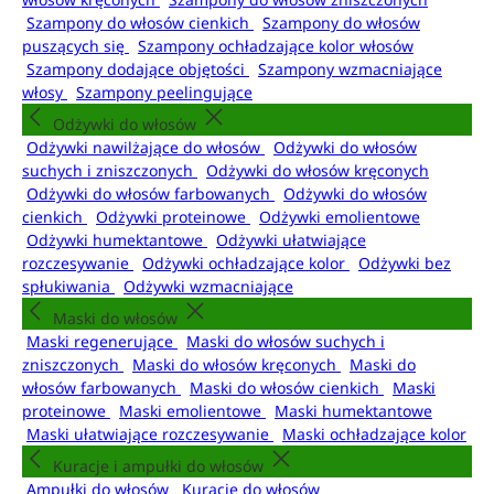
Szampony do włosów cienkich
Szampony do włosów
puszących się
Szampony ochładzające kolor włosów
Szampony dodające objętości
Szampony wzmacniające
włosy
Szampony peelingujące
Odżywki do włosów
Odżywki nawilżające do włosów
Odżywki do włosów
suchych i zniszczonych
Odżywki do włosów kręconych
Odżywki do włosów farbowanych
Odżywki do włosów
cienkich
Odżywki proteinowe
Odżywki emolientowe
Odżywki humektantowe
Odżywki ułatwiające
rozczesywanie
Odżywki ochładzające kolor
Odżywki bez
spłukiwania
Odżywki wzmacniające
Maski do włosów
Maski regenerujące
Maski do włosów suchych i
zniszczonych
Maski do włosów kręconych
Maski do
włosów farbowanych
Maski do włosów cienkich
Maski
proteinowe
Maski emolientowe
Maski humektantowe
Maski ułatwiające rozczesywanie
Maski ochładzające kolor
Kuracje i ampułki do włosów
Ampułki do włosów
Kuracje do włosów