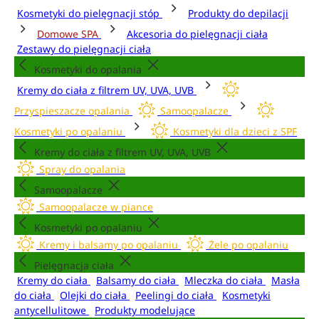
Kosmetyki do pielęgnacji stóp
Produkty do depilacji
Domowe SPA
Akcesoria do pielęgnacji ciała
Zestawy do pielęgnacji ciała
Kosmetyki do opalania
Kremy do ciała z filtrem UV, UVA, UVB
Przyspieszacze opalania
Samoopalacze
Kosmetyki po opalaniu
Kosmetyki dla dzieci z SPF
Kremy do ciała z filtrem UV, UVA, UVB
Spray do opalania
Samoopalacze
Samoopalacze w piance
Kosmetyki po opalaniu
Kremy i balsamy po opalaniu
Żele po opalaniu
Pielęgnacja ciała
Kremy do ciała
Balsamy do ciała
Mleczka do ciała
Masła
do ciała
Olejki do ciała
Peelingi do ciała
Kosmetyki
antycellulitowe
Produkty modelujące