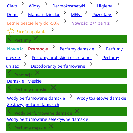
Ciało
Włosy
Dermokosmetyki
Higiena
Dom
Mama i dziecko
MEN
Pozostałe
Letnie bestsellery do -50%
Nowości 2+1 za 1 zł
Strefa opalania
Perfumy
Nowości
Promocje
Perfumy damskie
Perfumy
męskie
Perfumy arabskie i orientalne
Perfumy
unisex
Dezodoranty perfumowane
Promocje
Damskie
Męskie
Perfumy damskie
Wody perfumowane damskie
Wody toaletowe damskie
Zestawy perfum damskich
Wody perfumowane damskie
Wody perfumowane selektywne damskie
Perfumy męskie