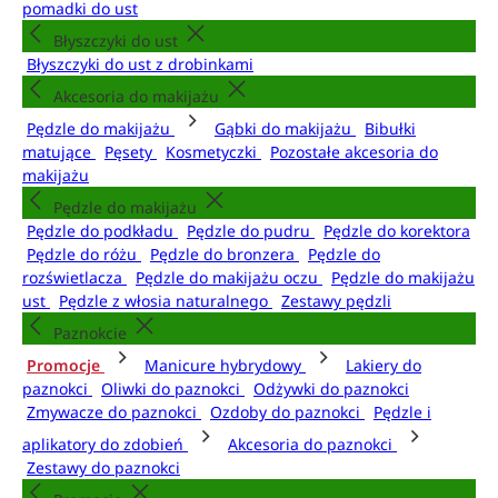
pomadki do ust
Błyszczyki do ust
Błyszczyki do ust z drobinkami
Akcesoria do makijażu
Pędzle do makijażu
Gąbki do makijażu
Bibułki
matujące
Pęsety
Kosmetyczki
Pozostałe akcesoria do
makijażu
Pędzle do makijażu
Pędzle do podkładu
Pędzle do pudru
Pędzle do korektora
Pędzle do różu
Pędzle do bronzera
Pędzle do
rozświetlacza
Pędzle do makijażu oczu
Pędzle do makijażu
ust
Pędzle z włosia naturalnego
Zestawy pędzli
Paznokcie
Promocje
Manicure hybrydowy
Lakiery do
paznokci
Oliwki do paznokci
Odżywki do paznokci
Zmywacze do paznokci
Ozdoby do paznokci
Pędzle i
aplikatory do zdobień
Akcesoria do paznokci
Zestawy do paznokci