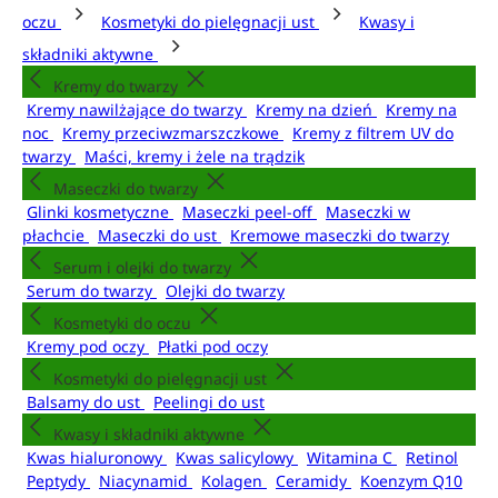
oczu
Kosmetyki do pielęgnacji ust
Kwasy i
składniki aktywne
Kremy do twarzy
Kremy nawilżające do twarzy
Kremy na dzień
Kremy na
noc
Kremy przeciwzmarszczkowe
Kremy z filtrem UV do
twarzy
Maści, kremy i żele na trądzik
Maseczki do twarzy
Glinki kosmetyczne
Maseczki peel-off
Maseczki w
płachcie
Maseczki do ust
Kremowe maseczki do twarzy
Serum i olejki do twarzy
Serum do twarzy
Olejki do twarzy
Kosmetyki do oczu
Kremy pod oczy
Płatki pod oczy
Kosmetyki do pielęgnacji ust
Balsamy do ust
Peelingi do ust
Kwasy i składniki aktywne
Kwas hialuronowy
Kwas salicylowy
Witamina C
Retinol
Peptydy
Niacynamid
Kolagen
Ceramidy
Koenzym Q10