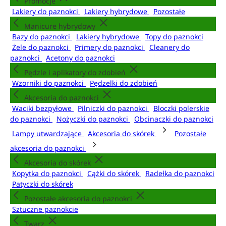
Promocje
Lakiery do paznokci
Lakiery hybrydowe
Pozostałe
Manicure hybrydowy
Bazy do paznokci
Lakiery hybrydowe
Topy do paznokci
Żele do paznokci
Primery do paznokci
Cleanery do
paznokci
Acetony do paznokci
Pędzle i aplikatory do zdobień
Wzorniki do paznokci
Pędzelki do zdobień
Akcesoria do paznokci
Waciki bezpyłowe
Pilniczki do paznokci
Bloczki polerskie
do paznokci
Nożyczki do paznokci
Obcinaczki do paznokci
Lampy utwardzające
Akcesoria do skórek
Pozostałe
akcesoria do paznokci
Akcesoria do skórek
Kopytka do paznokci
Cążki do skórek
Radełka do paznokci
Patyczki do skórek
Pozostałe akcesoria do paznokci
Sztuczne paznokcie
Twarz