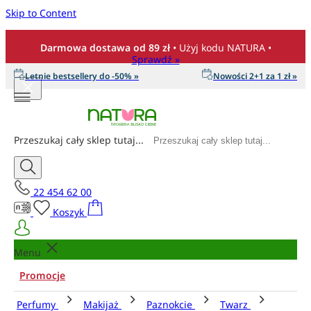
Skip to Content
Darmowa dostawa od 89 zł
• Użyj kodu NATURA •
Sprawdź »
Letnie bestsellery do -50% »
Nowości 2+1 za 1 zł »
Przeszukaj cały sklep tutaj...
22 454 62 00
Koszyk
Menu
Promocje
Perfumy
Makijaż
Paznokcie
Twarz